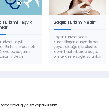
k Turizmi Teşvik
Sağlık Turizmi Nedir?
ları
Sağlık Turizmi Nedir?
 Turizmi Teşvik
Küreselleşen dünyada her
arı Bir turizm cenneti
şeyde olduğu gibi elbette
ürkiye, bu başarısını
kronik hastalıklarda başta
 turizminde de
olmak üzere sağlık sorunları
n bir ülkedir. Sağlık
yükselişe geçiyor. Artan
minde dünya
sağlık sorunlarından dolayı
nde 9. Sırada yer
tedavilerin de aynı oranda
olması, Türkiye’nin
gelişim göstermesi, dünya
 sektöründe
çapında sağlık
samadan ilerlemesini
kuruluşlarının yaptıkları
işmesini
araştırma ve geliştirme
maktadır. Bu yoğun
çalışmaları ile bilincin üst
lep üzerine ise sağlık
seviyeye taşınmasına
rm aracılığıyla siz yapabilirsiniz.
i Türkiye için oldukça
olanak tanıyor. Koşullar,