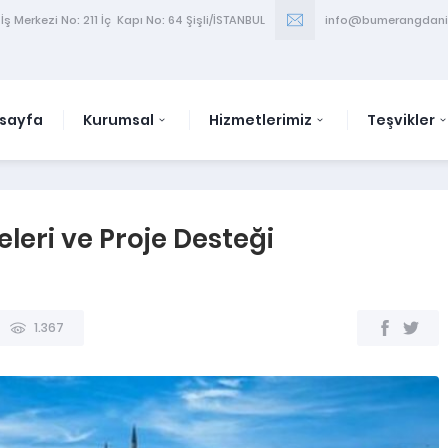
ş Merkezi No: 211 İç Kapı No: 64 Şişli/İSTANBUL
info@bumerangdani
sayfa
Kurumsal
Hizmetlerimiz
Teşvikler
leri ve Proje Desteği
1.367