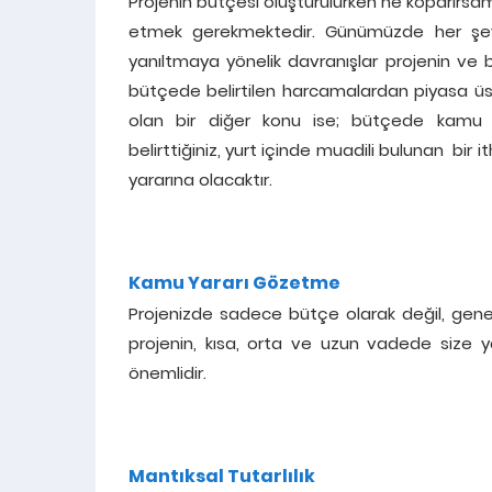
Projenin bütçesi oluşturulurken ne koparırsa
etmek gerekmektedir. Günümüzde her şeyin
yanıltmaya yönelik davranışlar projenin ve 
bütçede belirtilen harcamalardan piyasa üst
olan bir diğer konu ise; bütçede kamu y
belirttiğiniz, yurt içinde muadili bulunan bir
yararına olacaktır.
Kamu Yararı Gözetme
Projenizde sadece bütçe olarak değil, gene
projenin, kısa, orta ve uzun vadede size 
önemlidir.
Mantıksal Tutarlılık