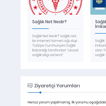
 Hangi
Sağlık Net Nedir?
Sağlı
İmkan
Sağlık Net Nedir? Sağlık.net,
estekleri
bir internet hizmeti ağı olup
Sağlık
let
Türkiye Cumhuriyeti Sağlık
İmkanl
ı kurumlar
Bakanlığı tarafından “ulusal
olan T
ini
sağlık bilgi sistemi”
sağlık
 sebebi,
kapsamıyla kurulmuştur. Bu
göstere
eklerin
sistem ile sağlık kurum
turiz
ı
veya kuruluşlarından elde
geneli
lmesi ve
edilen bilgilerin ortak bir
alıyor 
ara
sistemde toplanarak;
sağlık
etin
verilerden yola çıkarak
durak
Ziyaretçi Yorumları
ek türleri
sağlık hizmetlerinin
ve gel
aşağıdaki
kalitesini, bilgilerin
sağla
kanlığı
erişilebilirliğini, hakkaniyeti,
arz ta
döviz
Henüz yorum yapılmamış. İlk yorumu aşağıdaki fo
verimliliği arttırmaktır.
turizm