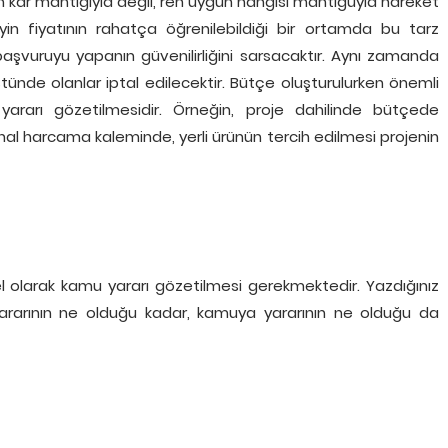
m kâr mantığıyla değil, ren uygun hangisi mantığuyla hareket
 fiyatının rahatça öğrenilebildiği bir ortamda bu tarz
başvuruyu yapanın güvenilirliğini sarsacaktır. Aynı zamanda
ünde olanlar iptal edilecektir. Bütçe oluşturulurken önemli
ararı gözetilmesidir. Örneğin, proje dahilinde bütçede
 ithal harcama kaleminde, yerli ürünün tercih edilmesi projenin
l olarak kamu yararı gözetilmesi gerekmektedir. Yazdığınız
yararının ne olduğu kadar, kamuya yararının ne olduğu da