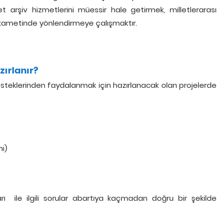
et arşiv hizmetlerini müessir hale getirmek, milletlerarası
kametinde yönlendirmeye çalışmaktır.
zırlanır?
esteklerinden faydalanmak için hazırlanacak olan projelerde
i)
arı ile ilgili sorular abartıya kaçmadan doğru bir şekilde