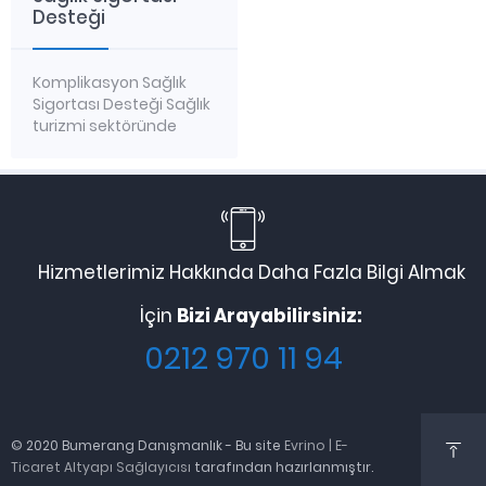
Desteği
Komplikasyon Sağlık
Sigortası Desteği Sağlık
turizmi sektöründe
faaliyet gösteren
yararlanıcıların
Türkiye’ye tedavi
edilmek üzere gelen
hastalara yönelik olarak
Türkiye’de yerleşik
Hizmetlerimiz Hakkında Daha Fazla Bilgi Almak
sigorta şirketlerinden
yaptıracakları
İçin
Bizi Arayabilirsiniz:
komplikasyon ve
seyahat sağlık sigortası
0212 970 11 94
giderleri %50 oranında
ve yararlanıcı başına
yıllık en fazla 8.000.000
TL tutarında
© 2020 Bumerang Danışmanlık
- Bu site
Evrino | E-
desteklenir. Detaylı Bilgi
Ticaret Altyapı Sağlayıcısı
tarafından hazırlanmıştır.
İçin Bizimle İletişime