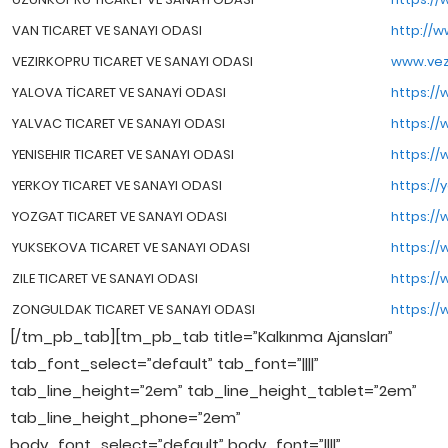
VAN TICARET VE SANAYI ODASI
http://w
VEZIRKOPRU TICARET VE SANAYI ODASI
www.vezi
YALOVA TİCARET VE SANAYİ ODASI
https://
YALVAC TICARET VE SANAYI ODASI
https://
YENISEHIR TICARET VE SANAYI ODASI
https://
YERKOY TICARET VE SANAYI ODASI
https://
YOZGAT TICARET VE SANAYI ODASI
https://
YUKSEKOVA TICARET VE SANAYI ODASI
https://
ZILE TICARET VE SANAYI ODASI
https://
ZONGULDAK TICARET VE SANAYI ODASI
https://
[/tm_pb_tab][tm_pb_tab title=”Kalkınma Ajansları”
tab_font_select=”default” tab_font=”||||”
tab_line_height=”2em” tab_line_height_tablet=”2em”
tab_line_height_phone=”2em”
body_font_select=”default” body_font=”||||”