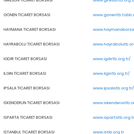
GIRESUN TICARET BORSASI
www.giresuntb.org.t
GÖNEN TİCARET BORSASI
www.gonentb.tobb.o
HAYMANA TICARET BORSASI
www.haymanaborsasi
HAYRABOLU TICARET BORSASI
www.hayrabolutb.org
IGDIR TICARET BORSASI
www.igdirtb.org.tr/
ILGIN TİCARET BORSASI
www.ilgintb.org.tr/
IPSALA TICARET BORSASI
www.ipsalatb.org.tr/
ISKENDERUN TICARET BORSASI
www.iskenderuntb.or
ISPARTA TİCARET BORSASI
www.ispartatb.org.t
ISTANBUL TICARET BORSASI
www.istib.org.tr