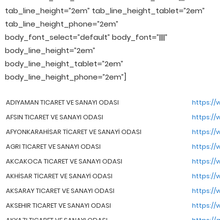
tab_line_height=”2em” tab_line_height_tablet=”2em”
tab_line_height_phone=”2em”
body_font_select=”default” body_font=”||||”
body_line_height=”2em”
body_line_height_tablet=”2em”
body_line_height_phone=”2em”]
ADIYAMAN TICARET VE SANAYI ODASI
https:/
AFSIN TICARET VE SANAYI ODASI
https://
AFYONKARAHİSAR TİCARET VE SANAYİ ODASI
https://
AGRI TICARET VE SANAYI ODASI
https://
AKCAKOCA TICARET VE SANAYI ODASI
https://
AKHİSAR TİCARET VE SANAYİ ODASI
https://
AKSARAY TICARET VE SANAYI ODASI
https://
AKSEHIR TICARET VE SANAYI ODASI
https://