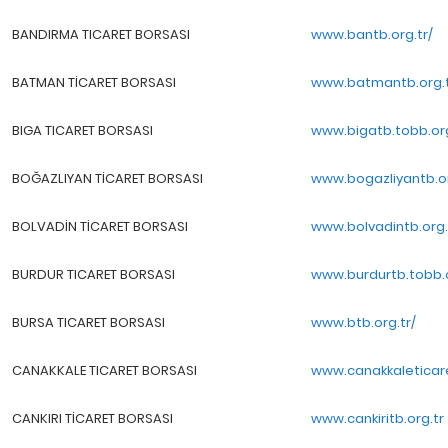
BANDIRMA TICARET BORSASI
www.bantb.org.tr/
BATMAN TİCARET BORSASI
www.batmantb.org.
BIGA TICARET BORSASI
www.bigatb.tobb.org
BOĞAZLIYAN TİCARET BORSASI
www.bogazliyantb.or
BOLVADİN TİCARET BORSASI
www.bolvadintb.org.
BURDUR TICARET BORSASI
www.burdurtb.tobb.o
BURSA TICARET BORSASI
www.btb.org.tr/
CANAKKALE TICARET BORSASI
www.canakkaleticare
CANKIRI TİCARET BORSASI
www.cankiritb.org.tr