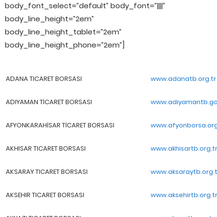
body_font_select=”default” body_font=”||||”
body_line_height=”2em”
body_line_height_tablet=”2em”
body_line_height_phone=”2em”]
ADANA TICARET BORSASI
www.adanatb.org.tr
ADIYAMAN TİCARET BORSASI
www.adiyamantb.go
AFYONKARAHİSAR TİCARET BORSASI
www.afyonborsa.org
AKHISAR TICARET BORSASI
www.akhisartb.org.t
AKSARAY TICARET BORSASI
www.aksaraytb.org.t
AKSEHIR TICARET BORSASI
www.aksehirtb.org.tr