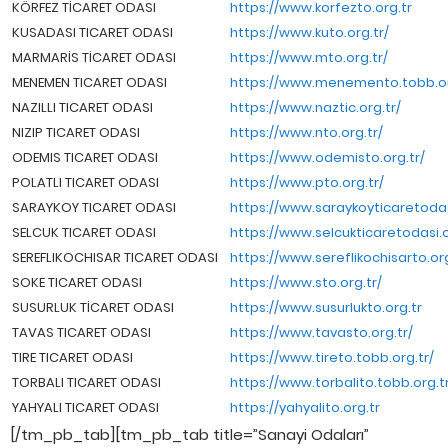
KÖRFEZ TİCARET ODASI
https://www.korfezto.org.tr
KUSADASI TICARET ODASI
https://www.kuto.org.tr/
MARMARİS TİCARET ODASI
https://www.mto.org.tr/
MENEMEN TICARET ODASI
https://www.menemento.tobb.or
NAZILLI TICARET ODASI
https://www.naztic.org.tr/
NIZIP TICARET ODASI
https://www.nto.org.tr/
ODEMIS TICARET ODASI
https://www.odemisto.org.tr/
POLATLI TICARET ODASI
https://www.pto.org.tr/
SARAYKOY TICARET ODASI
https://www.saraykoyticaretodasi
SELCUK TICARET ODASI
https://www.selcukticaretodasi.o
SEREFLIKOCHISAR TICARET ODASI
https://www.sereflikochisarto.org
SOKE TICARET ODASI
https://www.sto.org.tr/
SUSURLUK TİCARET ODASI
https://www.susurlukto.org.tr
TAVAS TICARET ODASI
https://www.tavasto.org.tr/
TIRE TICARET ODASI
https://www.tireto.tobb.org.tr/
TORBALI TICARET ODASI
https://www.torbalito.tobb.org.t
YAHYALI TICARET ODASI
https://yahyalito.org.tr
[/tm_pb_tab][tm_pb_tab title=”Sanayi Odaları”