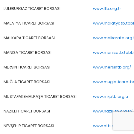
LULEBURGAZ TICARET BORSASI
www.ltb.org.tr
MALATYA TICARET BORSASI
www.malatyatb.tobb
MALKARA TICARET BORSASI
www.malkaratb.org.t
MANISA TICARET BORSASI
www.manisatb.tobb.
MERSIN TICARET BORSASI
www.mersintb.org/
MUĞLA TİCARET BORSASI
www.muglaticaretbor
MUSTAFAKEMALPAŞA TİCARET BORSASI
www.mkptb.org.tr
NAZILLI TICARET BORSASI
www.nazillitb.org.tr/
NEVŞEHİR TİCARET BORSASI
www.ntb.org.tr