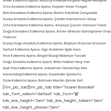
Ahiler Kalkınma Ajansı, Aksaray-Kırıkkale-Kırşehir-Niğde-Nevşehir
Orta Anadolu Kalkınma Ajansı, Kayseri-Sivas-Yozgat
Batı Karadeniz Kalkınma Ajansı, Bartın-Karabük-Zonguldak
Kuzey Anadolu Kalkınma Ajansı, Çankırı-Kastamonu-Sinop
Orta Karadeniz Kalkınma Ajansı, Amasya-Çorum-Samsun-Tokat
Doğu Karadeniz Kalkınma Ajansı, Artvin-Giresun-Gümüşhane-Ordu
Trabzon
Kuzey Doğu Anadolu Kalkınma Ajansı, Bayburt-Erzincan-Erzurum
Serhat Kalkınma Ajansı, Ağrı-Ardahan-Iğdır-Kars
Fırat Kalkınma Ajansı, Bingöl-Elazığ-Malatya-Tunceli
Doğu Anadolu Kalkınma Ajansı, Bitlis-Hakkari-Muş-Van
İpek Yolu Kalkınma Ajansı, Adıyaman-Gaziantep-Kilis
Karacadağ Kalkınma Ajansı, Diyarbakır-Şanlıurfa
Dicle Kalkınma Ajansı, Batman-Mardin-Şırnak-Siirt
[/tm_pb_tab][tm_pb_tab title=”Ticaret Borsaları”
tab_font_select=”default” tab_font=”||||”
tab_line_height=”2em” tab_line_height_tablet=”2em”
tab_line_height_phone=”2em”