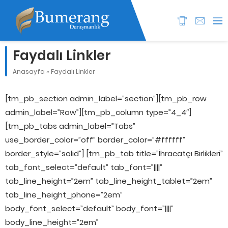
Faydalı Linkler
Anasayfa
»
Faydalı Linkler
[tm_pb_section admin_label=”section”][tm_pb_row
admin_label=”Row”][tm_pb_column type=”4_4″]
[tm_pb_tabs admin_label=”Tabs”
use_border_color=”off” border_color=”#ffffff”
border_style=”solid”] [tm_pb_tab title=”İhracatçı Birlikleri”
tab_font_select=”default” tab_font=”||||”
tab_line_height=”2em” tab_line_height_tablet=”2em”
tab_line_height_phone=”2em”
body_font_select=”default” body_font=”||||”
body_line_height=”2em”