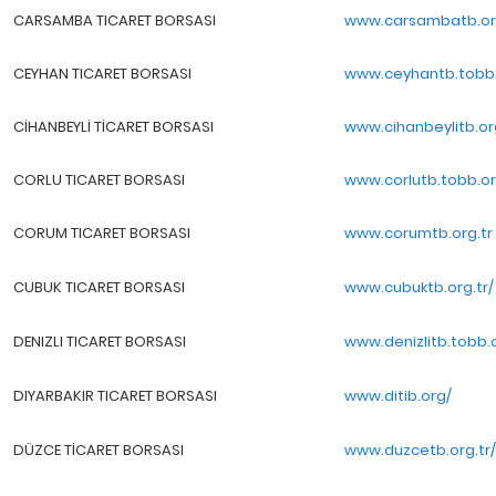
CARSAMBA TICARET BORSASI
www.carsambatb.or
CEYHAN TICARET BORSASI
www.ceyhantb.tobb.
CİHANBEYLİ TİCARET BORSASI
www.cihanbeylitb.org
CORLU TICARET BORSASI
www.corlutb.tobb.or
CORUM TICARET BORSASI
www.corumtb.org.tr
CUBUK TICARET BORSASI
www.cubuktb.org.tr/
DENIZLI TICARET BORSASI
www.denizlitb.tobb.o
DIYARBAKIR TICARET BORSASI
www.ditib.org/
DÜZCE TİCARET BORSASI
www.duzcetb.org.tr/