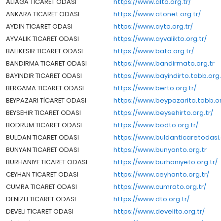
ALIAGA TICARET ODASI
https://www.alto.org.tr/
ANKARA TICARET ODASI
https://www.atonet.org.tr/
AYDIN TICARET ODASI
https://www.ayto.org.tr/
AYVALIK TICARET ODASI
https://www.ayvalikto.org.tr/
BALIKESIR TICARET ODASI
https://www.bato.org.tr/
BANDIRMA TICARET ODASI
https://www.bandirmato.org.tr
BAYINDIR TICARET ODASI
https://www.bayindirto.tobb.org.
BERGAMA TICARET ODASI
https://www.berto.org.tr/
BEYPAZARI TİCARET ODASI
https://www.beypazarito.tobb.or
BEYSEHIR TICARET ODASI
https://www.beysehirto.org.tr/
BODRUM TICARET ODASI
https://www.bodto.org.tr/
BULDAN TICARET ODASI
https://www.buldanticaretodasi.
BUNYAN TICARET ODASI
https://www.bunyanto.org.tr
BURHANIYE TICARET ODASI
https://www.burhaniyeto.org.tr/
CEYHAN TICARET ODASI
https://www.ceyhanto.org.tr/
CUMRA TICARET ODASI
https://www.cumrato.org.tr/
DENIZLI TICARET ODASI
https://www.dto.org.tr/
DEVELI TICARET ODASI
https://www.develito.org.tr/