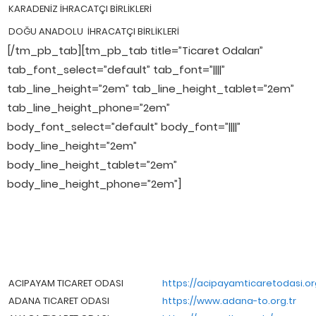
KARADENİZ İHRACATÇI BİRLİKLERİ
DOĞU ANADOLU İHRACATÇI BİRLİKLERİ
[/tm_pb_tab][tm_pb_tab title=”Ticaret Odaları”
tab_font_select=”default” tab_font=”||||”
tab_line_height=”2em” tab_line_height_tablet=”2em”
tab_line_height_phone=”2em”
body_font_select=”default” body_font=”||||”
body_line_height=”2em”
body_line_height_tablet=”2em”
body_line_height_phone=”2em”]
ACIPAYAM TICARET ODASI
https://acipayamticaretodasi.or
ADANA TICARET ODASI
https://www.adana-to.org.tr